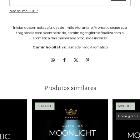
Não sei meu CEP
Iniciando com notas cítricas de limão e toranja, o Aromatic segue sua
fragrância com o contraste do jasmim e gengibre e finaliza com a
aromática das madeiras e o toque de incenso.
Caminho olfativo:
Amadeirado Aromático
Produtos similares
50
%
OFF
50
%
OFF
Frete grátis