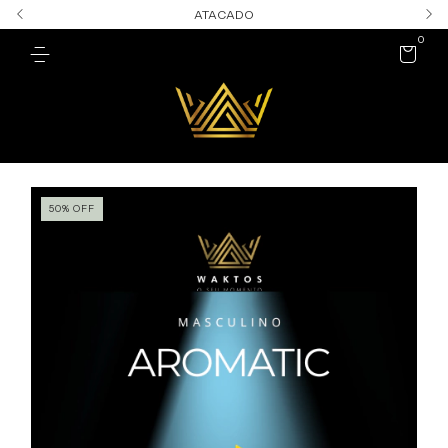
ATACADO
0
50
%
OFF