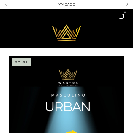
ATACADO
0
50
%
OFF