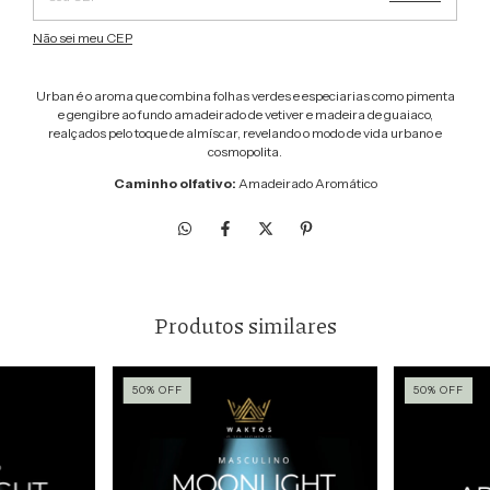
Não sei meu CEP
Urban é o aroma que combina folhas verdes e especiarias como pimenta
e gengibre ao fundo amadeirado de vetiver e madeira de guaiaco,
realçados pelo toque de almíscar, revelando o modo de vida urbano e
cosmopolita.
Caminho olfativo:
Amadeirado Aromático
Produtos similares
50
%
OFF
50
%
OFF